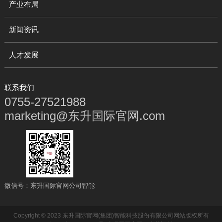
产业布局
新闻资讯
人才发展
联系我们
0755-27521988
marketing@东升国际官网.com
微信号：东升国际官网公司智能
Copyright © 2023 东升国际官网(集团)智能科技股份有限公司网站版权所有