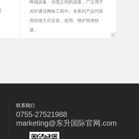
终端设备、光缆之间的连接，广泛用于
光纤通信网络工程中。本系列产品均采
用挂墙方式安装，使用、维护简便快
捷。
+
联系我们
0755-27521988
marketing@东升国际官网.com