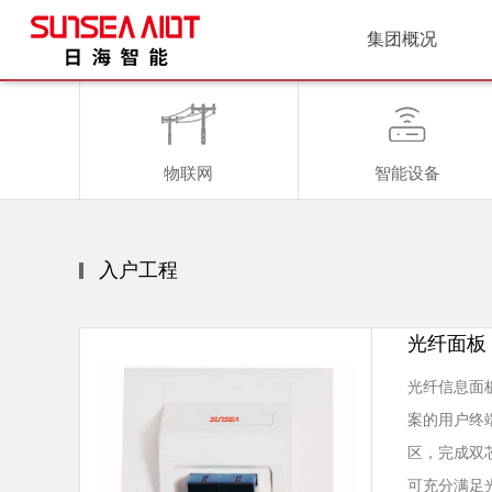
集团概况
物联网
智能设备
入户工程
光纤面板
光纤信息面
案的用户终
区，完成双
可充分满足