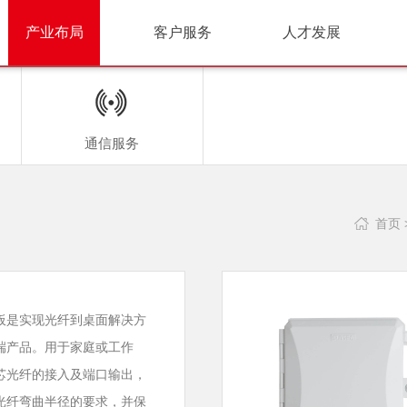
产业布局
客户服务
人才发展
通信服务
首页
板是实现光纤到桌面解决方
端产品。用于家庭或工作
芯光纤的接入及端口输出，
光纤弯曲半径的要求，并保