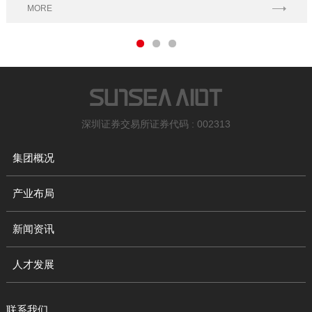
MORE
大屏、园区管理后台、物业APP、园区公众号），N类应用场
景”构建的5G+AIOT智慧园区生态体系。
深圳证券交易所证券代码 : 002313
集团概况
产业布局
新闻资讯
人才发展
联系我们