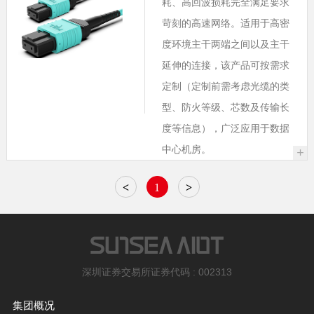
耗、高回波损耗完全满足要求
苛刻的高速网络。适用于高密
度环境主干两端之间以及主干
延伸的连接，该产品可按需求
定制（定制前需考虑光缆的类
型、防火等级、芯数及传输长
度等信息），广泛应用于数据
中心机房。
+
<
1
>
深圳证券交易所证券代码 : 002313
集团概况